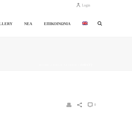
Login
LLERY
ΝΕΑ
ΕΠΙΚΟΙΝΩΝΙΑ
HOME
/
EDGE SLIDER
/ FIRST2
0